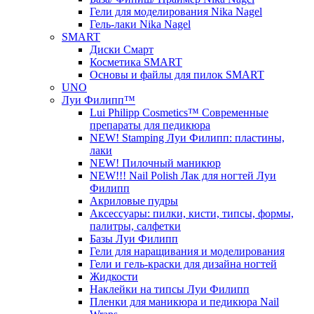
Гели для моделирования Nika Nagel
Гель-лаки Nika Nagel
SMART
Диски Смарт
Косметика SMART
Основы и файлы для пилок SMART
UNO
Луи Филипп™
Lui Philipp Cosmetics™ Современные
препараты для педикюра
NEW! Stamping Луи Филипп: пластины,
лаки
NEW! Пилочный маникюр
NEW!!! Nail Polish Лак для ногтей Луи
Филипп
Акриловые пудры
Аксессуары: пилки, кисти, типсы, формы,
палитры, салфетки
Базы Луи Филипп
Гели для наращивания и моделирования
Гели и гель-краски для дизайна ногтей
Жидкости
Наклейки на типсы Луи Филипп
Пленки для маникюра и педикюра Nail