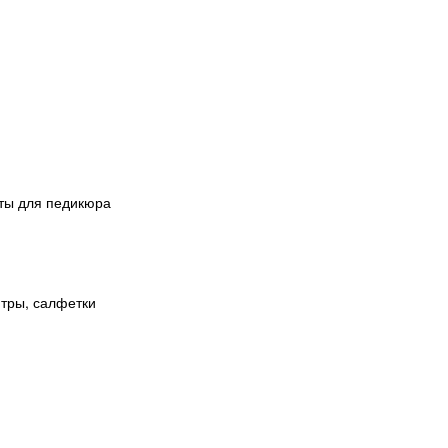
аты для педикюра
итры, салфетки