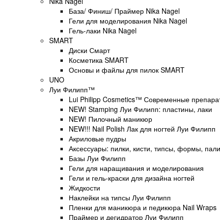
Nika Nagel
База/ Финиш/ Праймер Nika Nagel
Гели для моделирования Nika Nagel
Гель-лаки Nika Nagel
SMART
Диски Смарт
Косметика SMART
Основы и файлы для пилок SMART
UNO
Луи Филипп™
Lui Philipp Cosmetics™ Современные препар
NEW! Stamping Луи Филипп: пластины, лаки
NEW! Пилочный маникюр
NEW!!! Nail Polish Лак для ногтей Луи Филипп
Акриловые пудры
Аксессуары: пилки, кисти, типсы, формы, пал
Базы Луи Филипп
Гели для наращивания и моделирования
Гели и гель-краски для дизайна ногтей
Жидкости
Наклейки на типсы Луи Филипп
Пленки для маникюра и педикюра Nail Wraps
Праймер и дегидратор Луи Филипп