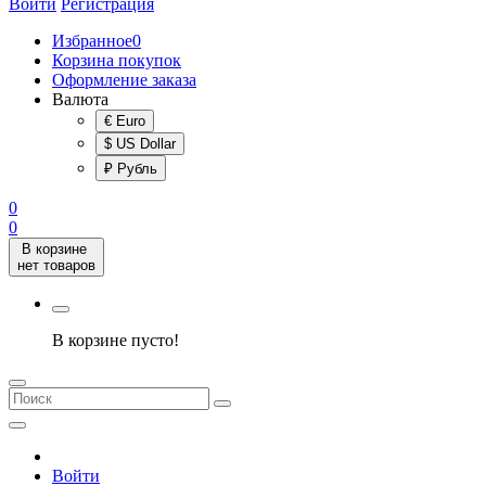
Войти
Регистрация
Избранное
0
Корзина покупок
Оформление заказа
Валюта
€ Euro
$ US Dollar
₽ Рубль
0
0
В корзине
нет товаров
В корзине пусто!
Войти