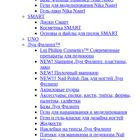
Гели для моделирования Nika Nagel
Гель-лаки Nika Nagel
SMART
Диски Смарт
Косметика SMART
Основы и файлы для пилок SMART
UNO
Луи Филипп™
Lui Philipp Cosmetics™ Современные
препараты для педикюра
NEW! Stamping Луи Филипп: пластины,
лаки
NEW! Пилочный маникюр
NEW!!! Nail Polish Лак для ногтей Луи
Филипп
Акриловые пудры
Аксессуары: пилки, кисти, типсы, формы,
палитры, салфетки
Базы Луи Филипп
Гели для наращивания и моделирования
Гели и гель-краски для дизайна ногтей
Жидкости
Наклейки на типсы Луи Филипп
Пленки для маникюра и педикюра Nail